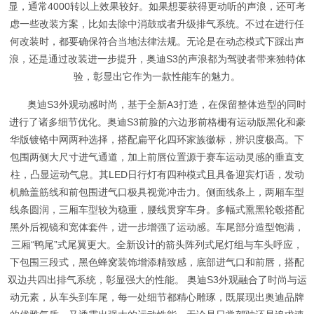
显，通常4000转以上效果较好。如果想要获得更动听的声浪，还可考
虑一些改装方案，比如去除中消鼓或者升级排气系统。不过在进行任
何改装时，都要确保符合当地法律法规。无论是在动态模式下踩出声
浪，还是通过改装进一步提升，奥迪S3的声浪都为驾驶者带来独特体
验，彰显出它作为一款性能车的魅力。
奥迪S3外观动感时尚，基于全新A3打造，在保留整体造型的同时
进行了诸多细节优化。奥迪S3前脸的六边形前格栅有运动版黑化和豪
华版镀铬中网两种选择，搭配扁平化四环家族徽标，辨识度极高。下
包围两侧大尺寸进气通道，加上前唇位置源于赛车运动灵感的垂直支
柱，凸显运动气息。其LED日行灯有四种模式且具备迎宾灯语，发动
机舱盖筋线和前包围进气口极具视觉冲击力。侧面线条上，两厢车型
线条圆润，三厢车型较为稳重，腰线贯穿车身。多幅式熏黑轮毂搭配
黑外后视镜和宽体套件，进一步增强了运动感。车尾部分造型饱满，
三厢“鸭尾”式尾翼更大。全新设计的箭头阵列式尾灯组与车头呼应，
下包围三段式，黑色蜂窝装饰增添精致感，底部进气口和前唇，搭配
双边共四出排气系统，彰显强大的性能。 奥迪S3外观融合了时尚与运
动元素，从车头到车尾，每一处细节都精心雕琢，既展现出奥迪品牌