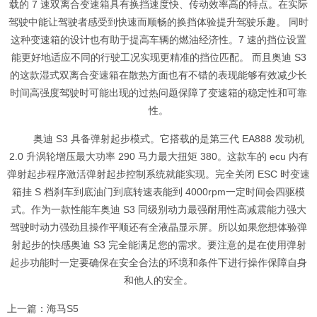
载的 7 速双离合变速箱具有换挡速度快、传动效率高的特点。在实际
驾驶中能让驾驶者感受到快速而顺畅的换挡体验提升驾驶乐趣。 同时
这种变速箱的设计也有助于提高车辆的燃油经济性。7 速的挡位设置
能更好地适应不同的行驶工况实现更精准的挡位匹配。 而且奥迪 S3
的这款湿式双离合变速箱在散热方面也有不错的表现能够有效减少长
时间高强度驾驶时可能出现的过热问题保障了变速箱的稳定性和可靠
性。
奥迪 S3 具备弹射起步模式。它搭载的是第三代 EA888 发动机
2.0 升涡轮增压最大功率 290 马力最大扭矩 380。这款车的 ecu 内有
弹射起步程序激活弹射起步控制系统就能实现。完全关闭 ESC 时变速
箱挂 S 档刹车到底油门到底转速表能到 4000rpm一定时间会四驱模
式。作为一款性能车奥迪 S3 同级别动力最强耐用性高减震能力强大
驾驶时动力强劲且操作平顺还有全液晶显示屏。所以如果您想体验弹
射起步的快感奥迪 S3 完全能满足您的需求。要注意的是在使用弹射
起步功能时一定要确保在安全合法的环境和条件下进行操作保障自身
和他人的安全。
上一篇：海马S5