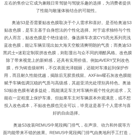
左右的售价让它成为兼顾日常驾驶与驾驶乐趣的选择，为消费者提供
了性能与敞篷体验结合的可能性。
奥迪S3是否需要贴改色膜取决于个人需求和喜好。是否给奥迪S3
贴改色膜，是车主基于自身想法的个性化选择。对于追求独特与个性
的人而言，贴改色膜是个绝佳途径。像选择车衣裳CYS亮光系列亮浅
蓝改色膜，能让车辆呈现出如大海天空般清爽明朗的气质；而奥迪S3
黑武士+迷彩定制双拼改色膜，则彰显出与众不同的潮酷风格。改色膜
除了带来视觉上的新鲜感，还具有实用价值。例如AVERY艾利改色
膜，作为铸造级材料，不仅表面光泽靓丽，还能对车漆起到保护作
用，而且耐久性能优越，揭除后无胶质残留。AXFilm曜石灰改色膜能
赋予车辆低调沉稳的气质与高级感，其超亚消光处理别具特色。奥迪
S3贴改色膜有诸多益处，既能满足车主对车辆外观个性化的追求，又
能在一定程度上保护车漆。但如果车主对车辆原本外观满意，或不想
投入改色成本，不贴改色膜也完全可以，毕竟这是基于个人需求与喜
好的自由选择。
奥迪S3改装REMUS中尾段阀门排气，在声浪、动力和外观等方
面均能带来不错的效果。REMUS中尾段阀门排气由奥地利手工打造，