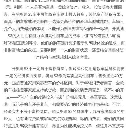
相对节俭。他们的消费选择更偏向对性能的偏好，而非单纯的财富展
示。判断一个人是否为富翁，需综合资产、收入、投资等多方面因
素。有的奥迪S3车主可能仅在车辆上投入较多，其他资产储备有限；
而真正的富翁或许更倾向于选择更高价位的豪华车型或超跑。车辆只
是个人消费偏好的体现，不能作为衡量财富等级的唯一标准。开奥迪
S3的人往往有能力承担高性能车型的成本，但“有经济实力”与“富
翁”不能直接划等号。他们的购车选择更多源于对驾驶体验的追求，而
非财富地位的象征。若要判断一个人的财富状况，还需结合其整体资
产结构与生活规划来综合考量。
开奥迪S3不一定属于富裕阶层，但购买和使用这款车型确实需要
一定的经济实力支撑。奥迪S3作为紧凑型高性能车，售价接近40万
元，远超普通家用紧凑型车的价格区间。对于年轻消费者而言，全款
购车往往需要家庭支持或贷款，而后期的改装费用更是一笔不小的开
支——不少车主的改装投入与裸车价相差无几，甚至更高。这意味
着，无论是购车还是养车，都需要稳定的经济能力作为基础。不过，
经济实力不等于富裕阶层。购买奥迪S3的群体中，既有家境优渥的年
轻人，也有通过贷款或家庭支持实现购车目标的消费者。他们的共同
特点是对驾驶乐趣有追求，愿意为性能和操控买单，但这并不直接等