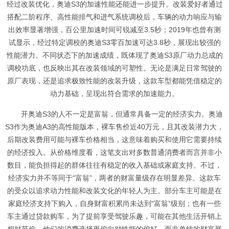
经过改装优化，奥迪S3的加速性能还能进一步提升。改装爱好者通过
搭配二阶程序、高性能排气和进气系统调校后，车辆的动力响应与输
出效率显著增强，百公里加速时间可锐减至3.5秒；2019年也曾有测
试显示，经过特定调校的奥迪S3零百加速可达3.8秒，展现出较强的
性能潜力。不同状态下的加速成绩，既体现了奥迪S3原厂动力总成的
调校功底，也反映出其在改装领域的可塑性。无论是满足日常驾驶的
原厂表现，还是追求极致性能的改装升级，这款车型都能凭借稳定的
动力基础，呈现出符合需求的加速能力。
开奥迪S3的人不一定是富翁，但通常具备一定的经济实力。奥迪
S3作为奥迪A3的高性能版本，裸车售价近40万元，且其改装潜力大，
后期改装费用可能与裸车价格相当，这意味着购买和使用它需要持续
的经济投入。从价格维度看，这笔支出对多数普通消费者而言并非小
数目，能负担得起的群体往往有稳定的收入基础或家庭支持。不过，
经济实力并不等同于“富翁”，两者的财富量级存在明显差异。这款车
的受众以追求动力性能和改装文化的年轻人为主。部分车主可能是在
家庭经济支持下购入，自身财富积累尚未达到“富翁”级别；也有一些
车主通过贷款购车，为了提前享受驾驶乐趣，可能在其他生活开销上