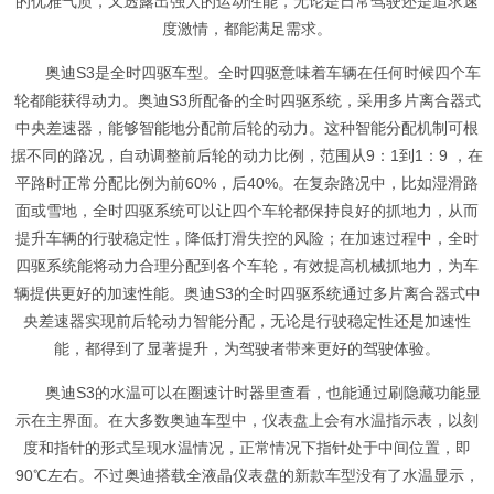
的优雅气质，又透露出强大的运动性能，无论是日常驾驶还是追求速
度激情，都能满足需求。
奥迪S3是全时四驱车型。全时四驱意味着车辆在任何时候四个车
轮都能获得动力。奥迪S3所配备的全时四驱系统，采用多片离合器式
中央差速器，能够智能地分配前后轮的动力。这种智能分配机制可根
据不同的路况，自动调整前后轮的动力比例，范围从9：1到1：9 ，在
平路时正常分配比例为前60%，后40%。在复杂路况中，比如湿滑路
面或雪地，全时四驱系统可以让四个车轮都保持良好的抓地力，从而
提升车辆的行驶稳定性，降低打滑失控的风险；在加速过程中，全时
四驱系统能将动力合理分配到各个车轮，有效提高机械抓地力，为车
辆提供更好的加速性能。奥迪S3的全时四驱系统通过多片离合器式中
央差速器实现前后轮动力智能分配，无论是行驶稳定性还是加速性
能，都得到了显著提升，为驾驶者带来更好的驾驶体验。
奥迪S3的水温可以在圈速计时器里查看，也能通过刷隐藏功能显
示在主界面。在大多数奥迪车型中，仪表盘上会有水温指示表，以刻
度和指针的形式呈现水温情况，正常情况下指针处于中间位置，即
90℃左右。不过奥迪搭载全液晶仪表盘的新款车型没有了水温显示，