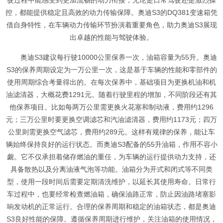
驶过程中能感受到更加流畅的动力衔接，无论是日常驾驶还是激烈操
控，都能提供稳定且高效的动力传输保障。奥迪S3的DQ381变速箱凭
借自身特性，在车辆动力传输环节扮演着重要角色，助力奥迪S3展现
出卓越的性能与驾驶体验。
奥迪S3建议每行驶10000公里保养一次，油箱容量为55升。奥迪
S3的保养周期设定为一万公里一次，这是基于车辆的性能和零部件的
使用周期综合考量得出的。在每次保养中，基础项目为更换机油和机
油滤清器，大概花费1291元。随着行驶里程的增加，不同阶段还有其
他保养项目。比如每两万公里需更换火花塞和制动液，费用约1296
元；三万公里时要更换空调滤芯和汽油滤清器，费用约1173元；四万
公里则需更换空气滤芯，费用约289元。这样有规律的保养，能让车
辆始终保持良好的运行状态。而奥迪S3配备的55升油箱，作用不容小
觑。它不仅承担着储存燃油的重任，为车辆的运行提供动力支持，还
具备散热以及分离油液气泡等功能。油箱分为开式和闭式等不同类
型，使用一段时间后需要定期清洗维护，以延长其使用寿命。日常行
车过程中，也要经常检查燃油箱，确保油路正常，防止因油路堵塞影
响发动机的正常运行。合理的保养周期和稳定的油箱状态，都是奥迪
S3良好性能的保障。遵循保养周期进行维护，关注油箱的使用情况，