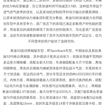
会显著提升。通过刷入二阶程序、更换高性能排气和进气系统，车辆
的动力响应更敏捷，百公里加速时间可锐减至3.5秒。这种提升得益于
进气排气效率的优化，以及发动机控制程序对动力输出的重新调校，
让原本就强劲的动力储备得到更充分释放。奥迪S3的加速能力在同级
别车型中具有竞争力，原厂状态下的表现已满足多数用户对性能的需
求，而改装后的成绩则展现了其强大的性能潜力。无论是原厂还是改
装，这款车的加速数据都体现了其作为高性能车型的产品定位，也为
不同需求的用户提供了选择空间。
奥迪S3提供两厢版车型，即Sportback车型。中期改款及新款奥
迪S3均推出两厢版，其外观设计更具运动张力：前脸采用扁平宽阔的
多边形大嘴格栅，搭配全新大灯组；车身侧面配备大尺寸轮毂，离地
间隙降低，黑色外后视镜与侧裙宽体套件强化战斗气息；车尾则有大
尺寸扰流板、双边四出排气，部分车型还支持四种LED日间行车灯模
式。内饰方面，两厢版搭载嵌入式双屏系统、拨杆式换挡机构，搭配
S运动方向盘与金属踏板，科技感与运动氛围兼具。动力上，两厢版
奥迪S3搭载2.0T发动机，最大功率可达333马力，匹配7速双离合变速
箱与升级后的四驱系统，百公里加速仅4.7秒。底盘部分标配S运动悬
架，高度降低15mm，前刹车盘升级至14英寸并换装双活塞卡钳，部