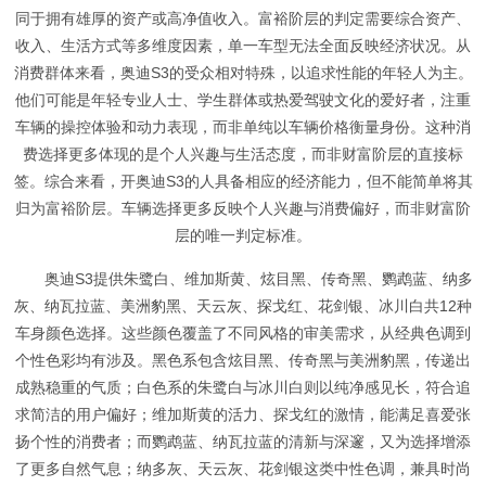
同于拥有雄厚的资产或高净值收入。富裕阶层的判定需要综合资产、
收入、生活方式等多维度因素，单一车型无法全面反映经济状况。从
消费群体来看，奥迪S3的受众相对特殊，以追求性能的年轻人为主。
他们可能是年轻专业人士、学生群体或热爱驾驶文化的爱好者，注重
车辆的操控体验和动力表现，而非单纯以车辆价格衡量身份。这种消
费选择更多体现的是个人兴趣与生活态度，而非财富阶层的直接标
签。综合来看，开奥迪S3的人具备相应的经济能力，但不能简单将其
归为富裕阶层。车辆选择更多反映个人兴趣与消费偏好，而非财富阶
层的唯一判定标准。
奥迪S3提供朱鹭白、维加斯黄、炫目黑、传奇黑、鹦鹉蓝、纳多
灰、纳瓦拉蓝、美洲豹黑、天云灰、探戈红、花剑银、冰川白共12种
车身颜色选择。这些颜色覆盖了不同风格的审美需求，从经典色调到
个性色彩均有涉及。黑色系包含炫目黑、传奇黑与美洲豹黑，传递出
成熟稳重的气质；白色系的朱鹭白与冰川白则以纯净感见长，符合追
求简洁的用户偏好；维加斯黄的活力、探戈红的激情，能满足喜爱张
扬个性的消费者；而鹦鹉蓝、纳瓦拉蓝的清新与深邃，又为选择增添
了更多自然气息；纳多灰、天云灰、花剑银这类中性色调，兼具时尚