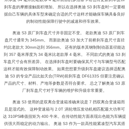
刹车盘的摩擦接触面积增加。 所以在选择奥迪 S3 刹车盘时一定要根
据自己车辆的具体车型来确定合适的尺寸这样才能确保车辆具备良好
的制动性能保障行驶中的减速和停车效果。
奥迪 S3 原厂刹车盘尺寸并非固定不变。 老款奥迪 S3 原厂刹车
盘尺寸通常为 345mm。 而新款奥迪 S3 加大了前桥刹车盘尺寸直径
约比老款大 30mm达到 356mm。 还有的版本其钢制制动器直径能达
到 357 毫米厚度为 34 毫米比老款厚 4 毫米。 不同款式的奥迪 S3 刹
车盘尺寸会有所差异。 在选择刹车盘时要确保其尺寸与车辆型号匹配
这样才能有效保障制动效果。 如果您想要升级刹车盘建议选择适配奥
迪 S3 的专业产品比如天合(TRW)前刹车盘 DF6133S 但要注意确认
产品的尺寸、材料、产地等参数是否符合要求。 总之了解奥迪 S3 原
厂刹车盘尺寸对于车辆的维护和升级非常重要。
奥迪 S3 使用的是双离合变速箱准确来说是 7 挡双离合变速箱而
且是湿式的。 这种变速箱与 2.0T 涡轮增压发动机相匹配最大功率可
达 310PS峰值扭矩为 400 牛米。在传动性能方面表现出色能为车辆提
供强大而稳定的动力输出。 奥迪 S3 作为一款高性能紧凑型汽车其搭