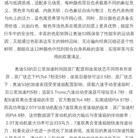
感与低调质感，适配多元场景。每种颜色背后也承载着不同的象征意
义。黑色常与权威、内敛关联，白色象征自由与整洁，红色代表热情
与向上的活力，蓝色寓意希望与开阔心境。同时，部分颜色还具备实
用价值，比如白色、银色等浅色系在视觉识别度上更具优势，能提升
行车中的安全性。丰富的色彩矩阵让奥迪S3既保留了性能车的运动基
因，又能通过色彩表达车主的独特品味。无论偏向经典沉稳还是个性
鲜明，都能在这12种颜色中找到契合自身风格的选项，实现审美与实
用的双重满足。
奥迪S3的百公里加速时间因原厂配置和改装状态不同而有所差
异，原厂状态下约为4.7秒至5秒，改装后最快可达3.5秒。原厂状态
下，奥迪S3的加速表现受变速箱配置影响。搭载六速手动变速箱时，
百公里加速约5秒；选装S Tronic六速自动变速器可缩短至4.7秒；搭
配6速双离合变速箱的车型，官方数据为4.9秒，实测成绩约4.87秒，
而高功率版2.0TFSI发动机配合7速双离合变速箱的版本，原厂加速时
间约4.8秒。这些数据源于发动机的动力输出与变速箱的传动效率：
2.0T发动机最大功率可达333马力，7速双离合变速箱能快速传递动
力，轻量化设计也进一步优化了加速表现。改装后的奥迪S3加速性能