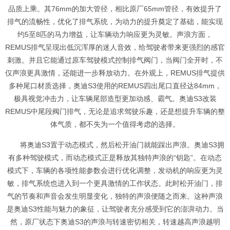
品质上乘。其76mm的加大管径，相比原厂65mm管径，有效提升了
排气的流畅性，优化了排气系统，为动力的提升奠定了基础，能实现
约5至8匹的马力增益，让车辆动力响应更为灵敏。声浪方面，
REMUS排气呈现出低沉浑厚的迷人音效，给驾驶者带来更强烈的感官
刺激。并且它能通过原车驾驶模式控制排气阀门，当阀门全开时，不
仅声浪更具激情，还能进一步释放动力。在外观上，REMUS排气提供
多种尾口材质选择，奥迪S3使用的REMUS四出尾口直径达84mm，
极具视觉冲击力，让车辆尾部造型更加动感、霸气。奥迪S3改装
REMUS中尾段阀门排气，无论是追求驾驶乐趣，还是想提升车辆的整
体气质，都不失为一个值得考虑的选择。
将奥迪S3置于动态模式，然后松开油门就能踩出声浪。奥迪S3拥
有多种驾驶模式，而动态模式正是释放其独特声浪的“钥匙”。在动态
模式下，车辆的各项性能参数会进行优化调整，发动机的响应更为灵
敏，排气系统也进入到一个更具激情的工作状态。此时松开油门，排
气的节奏和声音会发生明显变化，独特的声浪便随之而来。这种声浪
是奥迪S3性能与魅力的象征，让驾驶者充分感受到它的澎湃动力。当
然，原厂状态下奥迪S3的声浪与转速密切相关，转速越高声浪越明