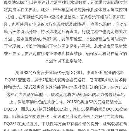
像奥迪S3就可以在圈速计时器里找到水温数据，还能通过刷隐藏功能
将其展示在主界面。此外，部分车型可通过操作多媒体显示屏或控制
按钮，在车辆信息菜单中查找水温信息；若具备汽车维修知识和工
具，也可使用专业设备读取水温数据及故障码 。查看水温时，启动车
辆后应等待几分钟，待水温稳定后再查看。行驶过程中也需定期关注
水温，若水温突然或持续升高，要停车检查。水温短暂波动可能属于
正常现象，若长时间偏离正常范围则需引起重视。若水温表显示故障
或不显示，要及时前往专业维修店检查维修，确保发动机能在适宜的
水温环境下正常运转。
奥迪S3的双离合变速箱代号是DQ381。奥迪S3所配备的这款
DQ381变速箱，属于7速湿式双离合器变速箱。它有着独特的技术特
性和优势。湿式双离合变速箱能更好地应对高扭矩的传递，在奥迪S3
这样动力强劲的车型上，能稳定地将发动机输出的动力传递到车轮
上，保证车辆出色的加速性能。2015款奥迪S3的变速箱型号是
DQ250，而从2017款开始到2019款，奥迪S3采用的就是DQ381变速
箱。随着车型的更新换代，变速箱的升级也带来了更好的性能表现。
DQ381在换挡速度、平顺性等方面都有着不错的提升，让驾驶者在驾