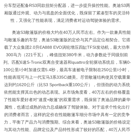
分车型还配备RS3同款扭矩分配器，进一步提升操控性能。奥迪S3两
厢版通过外观、动力与底盘的全面优化，既保留了紧凑型车的灵活特
性，又强化了性能表现，满足消费者对运动驾驶体验的需求。
奥迪S3敞篷版的价格大约在40万人民币左右。作为一款兼具性能
与敞篷乐趣的车型，奥迪S3敞篷版的定价与其产品定位相契合。它搭
载了大众集团2.0升EA888 EVO涡轮增压四缸TFSI发动机，最大功率
300马力（221千瓦），峰值扭矩380牛米，动力参数处于同级别前
列。匹配6速S-Tronic双离合变速器和quattro全轮驱动系统后，车辆0-
100公里/小时加速仅需5.4秒，最高车速被电子限制在250公里/小时，
性能表现可与上一代宝马3系335Ci媲美。尽管敞篷结构使其空载重量
达到约1620公斤（比S3 Sportback重100公斤），但强劲的动力系统
依然能支撑其出色的动态表现。从市场角度看，40万左右的价格覆盖
了性能车爱好者对“速度+敞篷”的双重需求，既保留了奥迪品牌的豪华
属性，也通过成熟的动力总成确保了驾驶体验。对于追求个性化出行
的消费者而言，这样的定价在性能敞篷车细分市场中具有一定的竞争
力，平衡了产品力与消费预期。综合来看，奥迪S3敞篷版的价格设定
与其动力性能、品牌定位及产品特性形成了较好的匹配，40万人民币