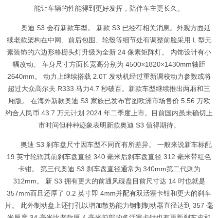
能让车辆的性能得到更好发挥，陪伴车主更长久。
奥迪 S3 会有新款车型。 新款 S3 已经有相关消息。外观方面延
续老款架构在中网、前后包围、轮毂等细节处有调整前脸采用 L 型元
素装饰的六边形格栅头灯升级为全新 24 像素矩阵灯。 内饰设计有小
幅改动。 车身尺寸方面长宽高分别为 4500×1820×1430mm轴距
2640mm。 动力上继续搭载 2.0T 发动机经过重新调校动力参数或将
超过大众高尔夫 R333 马力4.7 秒破百。新款车型继续推出两厢和三
厢版。 在海外新款奥迪 S3 家族已发布官图欧洲市场售价 5.56 万欧
约合人民币 43.7 万元计划 2024 年二季度上市。目前国内虽未确切上
市时间但种种迹象表明新款奥迪 S3 值得期待。
奥迪 S3 刹车盘尺寸因车型不同而有所差异。 一般来说新车标配
19 英寸轮辋其前刹车盘直径 340 毫米后刹车盘直径 312 毫米带红色
卡钳。 第三代奥迪 S3 刹车盘直径通常为 340mm第二代则为
312mm。 新 S3 拥有更大的前通风碟盘目前尺寸达 14 吋也就是
357mm而且还厚了 0.2 英寸即 4mm并配有双活塞卡钳和更大的刹车
片。 此外制动盘上还打孔以增加散热能力钢制制动器直径达到 357 毫
米厚度 34 毫米比老款厚 4 毫米前部的多活塞卡钳也有更新刹车皮和