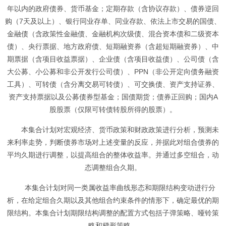
年以内的政府债券、货币基金；定期存款（含协议存款）、债券逆回
购（7天及以上）、银行同业存单、同业存款、依法上市交易的国债、
金融债（含政策性金融债、金融机构次级债、混合资本债和二级资本
债）、央行票据、地方政府债、短期融资券（含超短期融资券）、中
期票据（含项目收益票据）、企业债（含项目收益债）、公司债（含
大公募、小公募和非公开发行公司债）、PPN（非公开定向债务融资
工具）、可转债（含分离交易可转债）、可交换债、资产支持证券、
资产支持票据以及公募债券型基金；国债期货；债券正回购；国内A
股股票（仅限可转债转股所得的股票）。
本集合计划对宏观经济、货币政策和财政政策进行分析，预测未
来利率走势，判断债券市场对上述变量的反应，并据此对组合债券的
平均久期进行调整，以提高组合的整体收益率。并通过多空组合，动
态调整组合久期。
本集合计划对同一类属收益率曲线形态和期限结构变动进行分
析，在给定组合久期以及其他组合约束条件的情形下，确定最优的期
限结构。本集合计划期限结构调整的配置方式包括子弹策略、哑铃策
略和梯形策略。